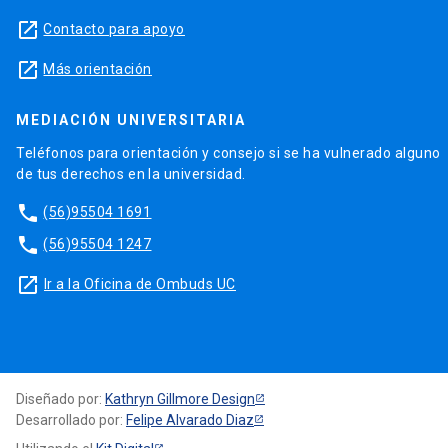
launch
Contacto para apoyo
launch
Más orientación
MEDIACIÓN UNIVERSITARIA
Teléfonos para orientación y consejo si se ha vulnerado alguno
de tus derechos en la universidad.
phone
(56)95504 1691
phone
(56)95504 1247
launch
Ir a la Oficina de Ombuds UC
Diseñado por:
Kathryn Gillmore Design
Desarrollado por:
Felipe Alvarado Diaz